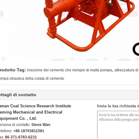
,
rodotto Tag:
iniezione del cemento che riempie di malta pompa
attrezzatura d
ompa idraulica della colata di cemento
ttagli di contatto
enan Coal Science Research Institute
Invia la tua richiesta
eming Mechanical and Electrical
quipment Co. , Ltd.
ersona di contatto:
Steve Wan
elefono:
+86 18703811581
ax:
86-371-6783-6231