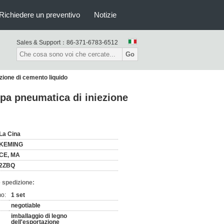
Richiedere un preventivo
Notizie
Sales & Support：
86-371-6783-6512
Go
ezione di cemento liquido
ompa pneumatica di iniezione
La Cina
KEMING
CE, MA
2ZBQ
 spedizione:
mo:
1 set
negotiable
imballaggio di legno
dell'esportazione