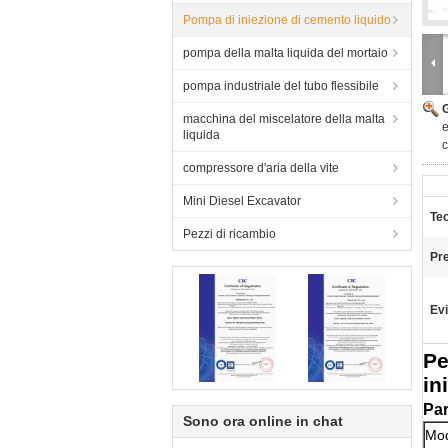
Pompa di iniezione di cemento liquido
pompa della malta liquida del mortaio
pompa industriale del tubo flessibile
macchina del miscelatore della malta
e
liquida
c
compressore d'aria della vite
Mini Diesel Excavator
Teo
Pezzi di ricambio
Pr
Evi
Pe
in
Par
Sono ora online in chat
Mod