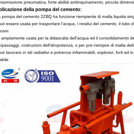
rasmissione pneumatica, forte abilità antiinquinamento, piccola dimens
licazione della pompa del cemento:
a pompa del cemento 2ZBQ ha funzione riempiente di malta liquida sin
uò essere usata per trasportare l'acqua, i residui del cemento, il tubo di l
osivi.
 ampiamente usata per la didascalia dell'acqua ed il consolidamento del
opassaggi, costruzioni dell'idropotenza, o per pre-riempire di malta dell
uò lavorare in siti radiattivi e polverosi infiammabili, esplosivi, forti ed i
abile.