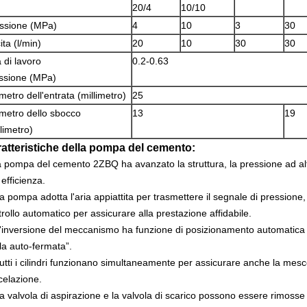
20/4
10/10
ssione (MPa)
4
10
3
30
ita (l/min)
20
10
30
30
a di lavoro
0.2-0.63
ssione (MPa)
metro dell'entrata (millimetro)
25
metro dello sbocco
13
19
llimetro)
atteristiche della pompa del cemento:
a pompa del cemento 2ZBQ ha avanzato la struttura, la pressione ad alt
 efficienza.
a pompa adotta l'aria appiattita per trasmettere il segnale di pressione,
rollo automatico per assicurare alla prestazione affidabile.
'inversione del meccanismo ha funzione di posizionamento automatica 
la auto-fermata”.
utti i cilindri funzionano simultaneamente per assicurare anche la mesco
celazione.
a valvola di aspirazione e la valvola di scarico possono essere rimoss