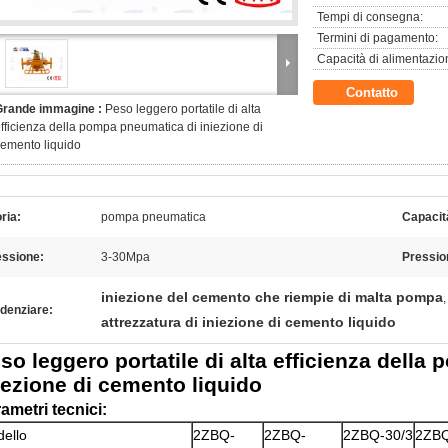
Tempi di consegna:
Termini di pagamento:
Capacità di alimentazio
Contatto
Grande immagine :
Peso leggero portatile di alta
fficienza della pompa pneumatica di iniezione di
emento liquido
ria:
pompa pneumatica
Capacit
essione:
3-30Mpa
Pression
iniezione del cemento che riempie di malta pompa
,
denziare:
attrezzatura di iniezione di cemento liquido
so leggero portatile di alta efficienza dell
iezione di cemento liquido
ametri tecnici:
ello
2ZBQ-
2ZBQ-
2ZBQ-30/3
2ZBQ