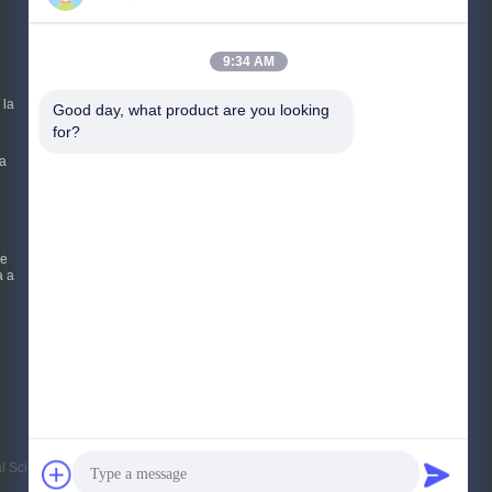
Richiedere un preventivo
9:34 AM
Invii
 la
Good day, what product are you looking 
sgs
for?
 a
E-Mail
Mappa del sito
|
Sito mobile
le
a a
al Science Research Institute Keming Mechanical