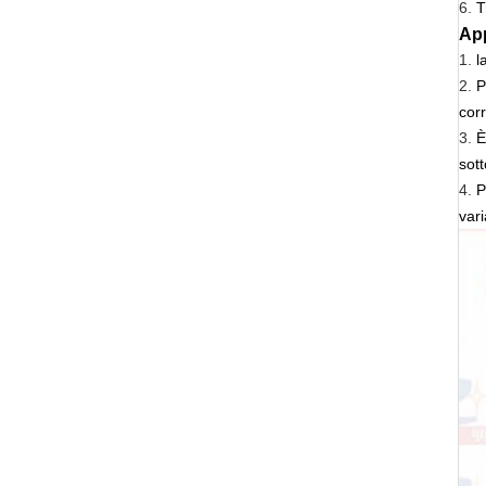
6.
T
App
1.
l
2.
P
corr
3.
È
sott
4.
P
vari