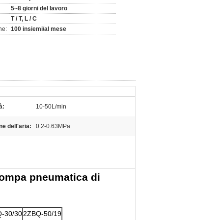
5~8 giorni del lavoro
T / T, L / C
ne:
100 insiemi/al mese
à:
10-50L/min
e dell'aria:
0.2-0.63MPa
a pompa pneumatica di
-30/30
2ZBQ-50/19