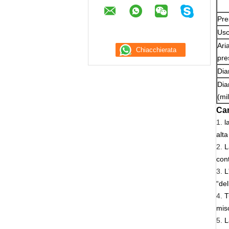
Pre
Usc
Ari
pre
Dia
Dia
(mi
Car
1.
l
alta
2.
L
cont
3.
L
“del
4.
T
mis
5.
L