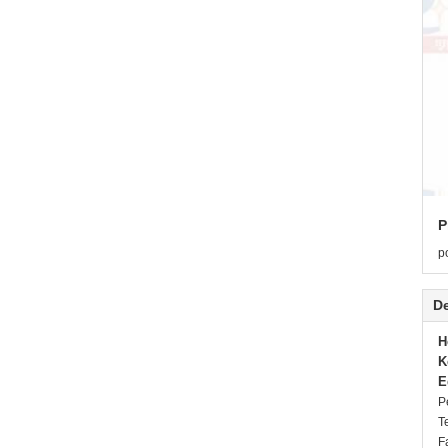
P
p
De
H
K
E
P
T
F