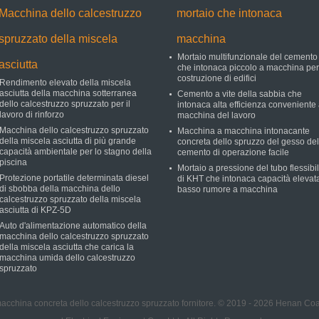
Macchina dello calcestruzzo
mortaio che intonaca
spruzzato della miscela
macchina
Mortaio multifunzionale del cemento
asciutta
che intonaca piccolo a macchina per
costruzione di edifici
Rendimento elevato della miscela
asciutta della macchina sotterranea
Cemento a vite della sabbia che
dello calcestruzzo spruzzato per il
intonaca alta efficienza conveniente
lavoro di rinforzo
macchina del lavoro
Macchina dello calcestruzzo spruzzato
Macchina a macchina intonacante
della miscela asciutta di più grande
concreta dello spruzzo del gesso del
capacità ambientale per lo stagno della
cemento di operazione facile
piscina
Mortaio a pressione del tubo flessibi
Protezione portatile determinata diesel
di KHT che intonaca capacità elevat
di sbobba della macchina dello
basso rumore a macchina
calcestruzzo spruzzato della miscela
asciutta di KPZ-5D
Auto d'alimentazione automatico della
macchina dello calcestruzzo spruzzato
della miscela asciutta che carica la
macchina umida dello calcestruzzo
spruzzato
acchina concreta dello calcestruzzo spruzzato fornitore. © 2019 - 2026 Henan Co