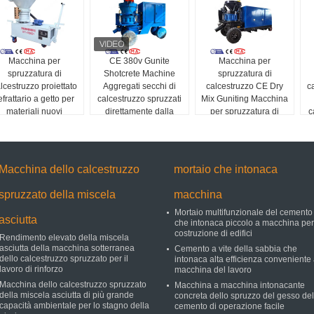
Macchina per
CE 380v Gunite
Macchina per
spruzzatura di
Shotcrete Machine
spruzzatura di
lcestruzzo proiettato
Aggregati secchi di
calcestruzzo CE Dry
c
efrattario a getto per
calcestruzzo spruzzati
Mix Guniting Macchina
materiali nuovi
direttamente dalla
per spruzzatura di
c
fabbrica
calcestruzzo Diesel
nelle Filippine
Macchina dello calcestruzzo
mortaio che intonaca
spruzzato della miscela
macchina
Mortaio multifunzionale del cemento
asciutta
che intonaca piccolo a macchina per
costruzione di edifici
Rendimento elevato della miscela
asciutta della macchina sotterranea
Cemento a vite della sabbia che
dello calcestruzzo spruzzato per il
intonaca alta efficienza conveniente
lavoro di rinforzo
macchina del lavoro
Macchina dello calcestruzzo spruzzato
Macchina a macchina intonacante
della miscela asciutta di più grande
concreta dello spruzzo del gesso del
capacità ambientale per lo stagno della
cemento di operazione facile