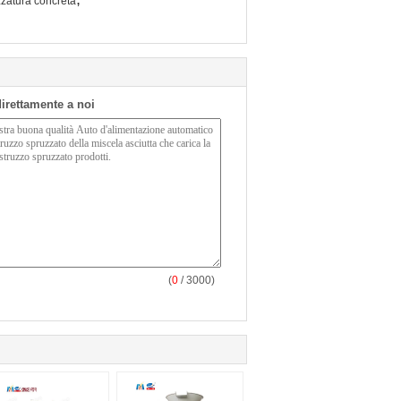
zatura concreta
 direttamente a noi
(
0
/ 3000)