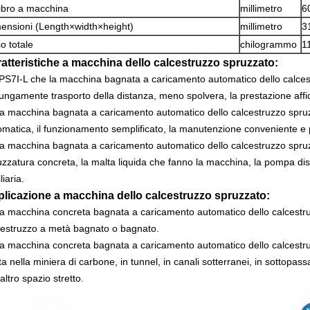
ibro a macchina
millimetro
6
ensioni (Length×width×height)
millimetro
3
o totale
chilogrammo
1
atteristiche a macchina dello calcestruzzo spruzzato:
PS7I-L che la macchina bagnata a caricamento automatico dello calcest
lungamente trasporto della distanza, meno spolvera, la prestazione affi
a macchina bagnata a caricamento automatico dello calcestruzzo spruz
omatica, il funzionamento semplificato, la manutenzione conveniente e p
a macchina bagnata a caricamento automatico dello calcestruzzo spru
zzatura concreta, la malta liquida che fanno la macchina, la pompa distri
liaria.
licazione a macchina dello calcestruzzo spruzzato:
a macchina concreta bagnata a caricamento automatico dello calcestru
cestruzzo a metà bagnato o bagnato.
a macchina concreta bagnata a caricamento automatico dello calcestr
a nella miniera di carbone, in tunnel, in canali sotterranei, in sottopas
'altro spazio stretto.