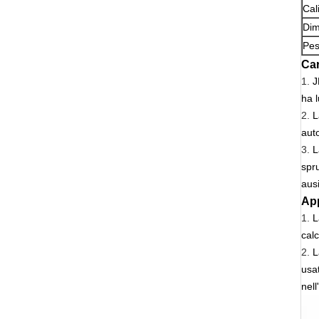
Cal
Dim
Pes
Car
1.
J
ha 
2.
L
aut
3.
L
spru
ausi
App
1.
L
cal
2.
L
usat
nell