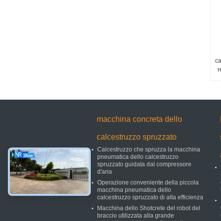
ca
r
macchina concreta dello
calcestruzzo spruzzato
Calcestruzzo che spruzza la macchina
pneumatica dello calcestruzzo
spruzzato guidata dal compressore
d'aria
Operazione conveniente della piccola
macchina pneumatica dello
calcestruzzo spruzzato di alta efficienza
Macchina dello Shotcrete del robot del
braccio utilizzata alla grande