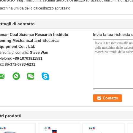
rodotto Tag:
macchina asciutta dello calcestruzzo spruzzato
Macchina di spruz
acchina umida dello calcestruzzo spruzzato
ttagli di contatto
enan Coal Science Research Institute
Invia la tua richiesta
eming Mechanical and Electrical
quipment Co. , Ltd.
ersona di contatto:
Steve Wan
elefono:
+86 18703811581
ax:
86-371-6783-6231
tri prodotti