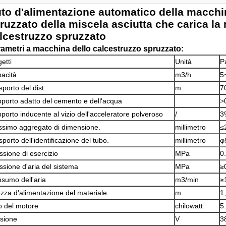
to d'alimentazione automatico della macchi
ruzzato della miscela asciutta che carica l
lcestruzzo spruzzato
ametri a macchina dello calcestruzzo spruzzato:
etti
Unità
P
acità
m3/h
5
sporto del dist.
m.
7
porto adatto del cemento e dell'acqua
>
porto inducente al vizio dell'acceleratore polveroso
/
3
simo aggregato di dimensione.
millimetro
≤
sporto dell'identificazione del tubo.
millimetro
φ
ssione di esercizio
MPa
0
ssione d'aria del sistema
MPa
≥
sumo dell'aria
m3/min
≥
ezza d'alimentazione del materiale
m.
1
o del motore
chilowatt
5
sione
V
3