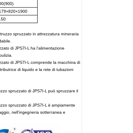
00(900)
179×820×1900
150
ruzzo spruzzato in attrezzatura mineraria
dabile.
zato di JPS7I-L ha l'alimentazione
ulizia.
zzato di JPS7I-L comprende la macchina di
butrice di liquido e la rete di tubazioni
zzo spruzzato di JPS7I-L può spruzzare il
uzzo spruzzato di JPS7I-L è ampiamente
saggio, nell'ingegneria sotterranea e