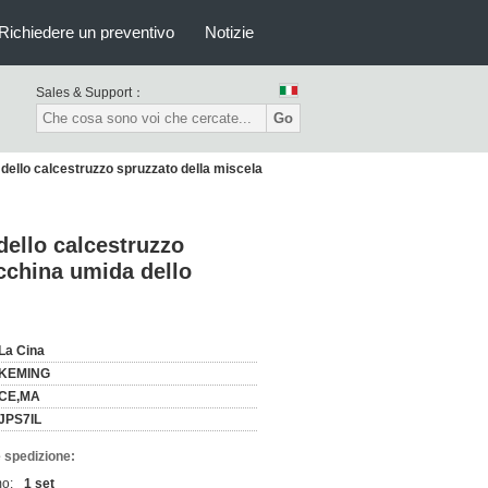
Richiedere un preventivo
Notizie
Sales & Support：
Go
dello calcestruzzo spruzzato della miscela
dello calcestruzzo
acchina umida dello
La Cina
KEMING
CE,MA
JPS7IL
 spedizione:
mo:
1 set