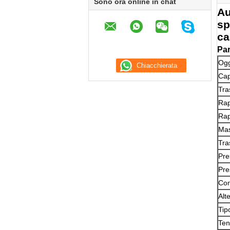
Sono ora online in chat
Au
sp
ca
Par
Ogg
Cap
Tra
Rap
Rap
Mas
Tra
Pre
Pre
Con
Alt
Tip
Ten