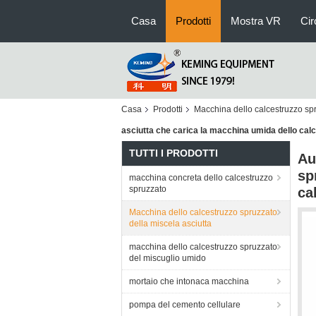
Casa
Prodotti
Mostra VR
Cir
Casa
Prodotti
Macchina dello calcestruzzo spr
asciutta che carica la macchina umida dello cal
TUTTI I PRODOTTI
Au
sp
macchina concreta dello calcestruzzo
spruzzato
ca
Macchina dello calcestruzzo spruzzato
della miscela asciutta
macchina dello calcestruzzo spruzzato
del miscuglio umido
mortaio che intonaca macchina
pompa del cemento cellulare