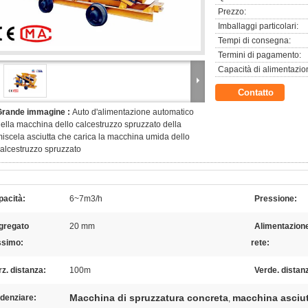
Prezzo:
Imballaggi particolari:
Tempi di consegna:
Termini di pagamento:
Capacità di alimentazio
Contatto
Grande immagine :
Auto d'alimentazione automatico
ella macchina dello calcestruzzo spruzzato della
iscela asciutta che carica la macchina umida dello
alcestruzzo spruzzato
pacità:
6~7m3/h
Pressione:
gregato
20 mm
Alimentazione
simo:
rete:
z. distanza:
100m
Verde. distan
Macchina di spruzzatura concreta
macchina asciut
denziare:
,