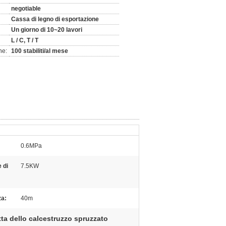
negotiable
Cassa di legno di esportazione
Un giorno di 10~20 lavori
L / C, T / T
ne:
100 stabiliti/al mese
0.6MPa
 di
7.5KW
za:
40m
ta dello calcestruzzo spruzzato