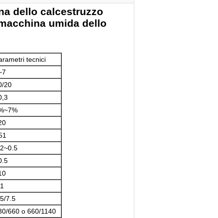
na dello calcestruzzo
a macchina umida dello
arametri tecnici
~7
0/20
0,3
%~7%
20
51
.2~0.5
0.5
10
,1
.5/7.5
80/660 o 660/1140