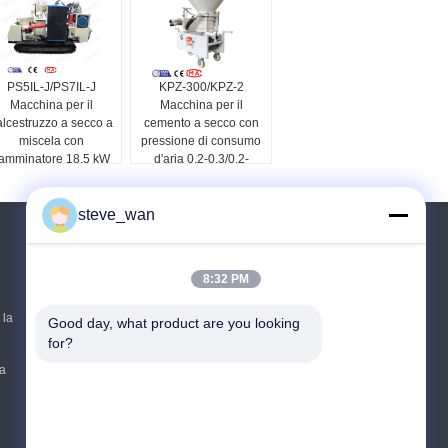
PS5IL-J/PS7IL-J
KPZ-300/KPZ-2
Macchina per il
Macchina per il
alcestruzzo a secco a
cemento a secco con
miscela con
pressione di consumo
amminatore 18,5 kW
d'aria 0,2-0,3/0,2-
0,5MPa
steve_wan
Richiedere un preventivo
8:32 PM
Invii
 la
Good day, what product are you looking 
sgs
for?
 a
E-Mail
Mappa del sito
|
Sito mobile