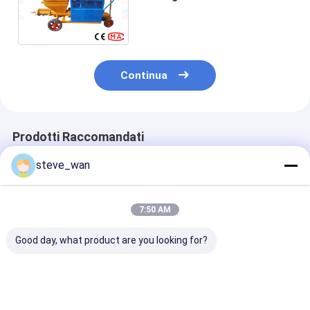
macchina con la pompa di
vite ed il compressore d'aria
Continua
Prodotti Raccomandati
steve_wan
7:50 AM
Good day, what product are you looking for?
potente KLW180D
Macchine per lo
Diesel KLW 12
Macchine per lo
spruzzo di malta
Macchina di
spruzzaggio di
diesel
spruzzatura d
malta Macchine per
malta Protezi