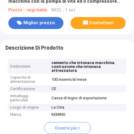
macchina con la pompa di vite ed il compressore
d'aria
Prezzo：negotiable
MOQ：1 set
Miglior prezzo
Contattaci
Descrizione Di Prodotto
,
cemento che intonaca macchina
Evidenziare
costruzione che intonaca
attrezzatura
Capacità di
100 insiemi/al mese
alimentazione
Certificazione
CE
Imballaggi
Cassa di legno di esportazione
particolari
Luogo di origine
La Cina
Marca
KEMING
Osservi più