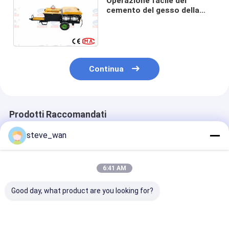
Operazione facile del
cemento del gesso della
macchina meccanica dello
spruzzo per costruzione
Continua
Prodotti Raccomandati
steve_wan
6:41 AM
Good day, what product are you looking for?
potente KLW180D
Macchine per lo
Diesel KLW 12
Macchine per lo
spruzzo di malta
Macchina di